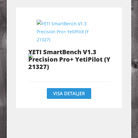
YETI SmartBench V1.3
Precision Pro+ YetiPilot (Y
21327)
VISA DETALJER