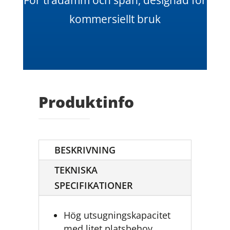
För trädamm och spån, designad för
kommersiellt bruk
Produktinfo
BESKRIVNING
TEKNISKA
SPECIFIKATIONER
Hög utsugningskapacitet
med litet platsbehov