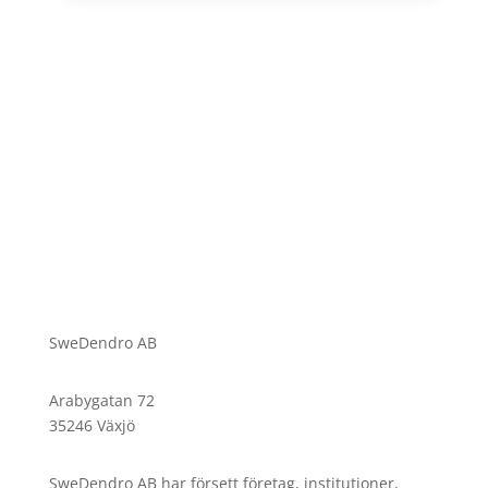
SweDendro AB
Arabygatan 72
35246 Växjö
SweDendro AB har försett företag, institutioner,