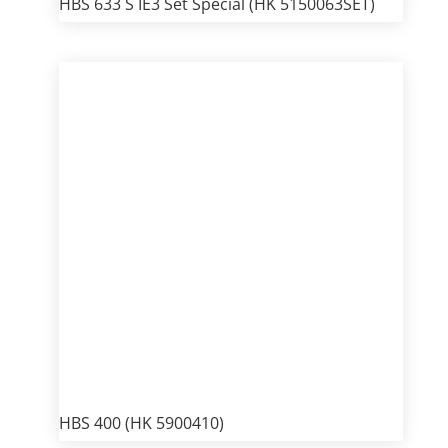
HBS 633 S IE3 Set Special (HK 5150063SET)
HBS 400 (HK 5900410)