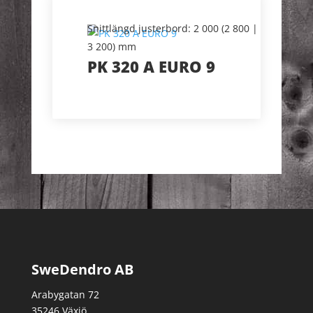
Snittlängd justerbord: 2 000 (2 800 |
3 200) mm
PK 320 A EURO 9
SweDendro AB
Arabygatan 72
35246 Växjö