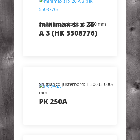
minimax si x 26
Snittlängd justerbord: 3260 mm
A 3 (HK 5508776)
Snittlängd justerbord: 1 200 (2 000)
mm
PK 250A