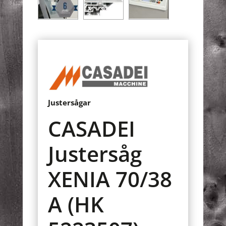
Justersågar
CASADEI
Justersåg
XENIA 70/38
A (HK