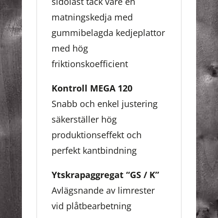
sidolast tack vare en
matningskedja med
gummibelagda kedjeplattor
med hög
friktionskoefficient
Kontroll MEGA 120
Snabb och enkel justering
säkerställer hög
produktionseffekt och
perfekt kantbindning
Ytskrapaggregat “GS / K”
Avlägsnande av limrester
vid plåtbearbetning