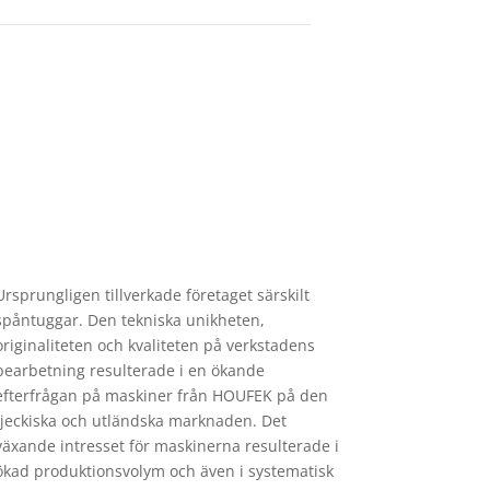
Ursprungligen tillverkade företaget särskilt
spåntuggar. Den tekniska unikheten,
originaliteten och kvaliteten på verkstadens
bearbetning resulterade i en ökande
efterfrågan på maskiner från HOUFEK på den
tjeckiska och utländska marknaden. Det
växande intresset för maskinerna resulterade i
ökad produktionsvolym och även i systematisk