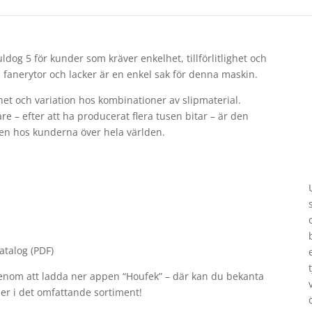
dog 5 för kunder som kräver enkelhet, tillförlitlighet och
v, fanerytor och lacker är en enkel sak för denna maskin.
ighet och variation hos kombinationer av slipmaterial.
e – efter att ha producerat flera tusen bitar – är den
heten hos kunderna över hela världen.
atalog (PDF)
 genom att ladda ner appen “Houfek” – där kan du bekanta
r i det omfattande sortiment!