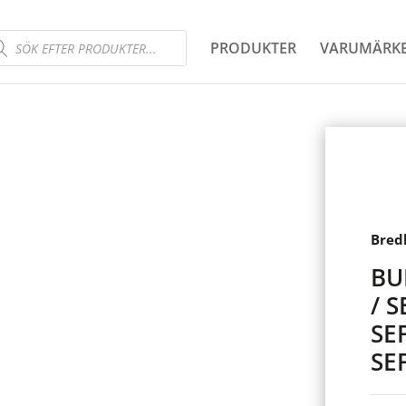
ducts
PRODUKTER
VARUMÄRK
rch
Bred
BU
/ S
SEF
SE