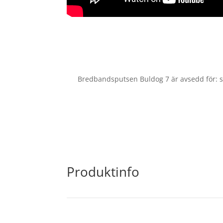
Bredbandsputsen Buldog 7 är avsedd för: sl
Produktinfo