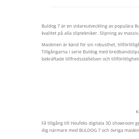
Buldog 7 är en vidareutveckling av populära Bul
kvalitet på alla sliptekniker. Slipning av massi
Maskinen är känd för sin robusthet, tillförlitl
Tillgångarna i serie Buldog med bredbandslipar
bekräftade tillfredsställelsen och tillförlitlig
K
Få tillgång till Houfeks digitala 3D showroom
dig närmare med BULDOG 7 och övriga maskine