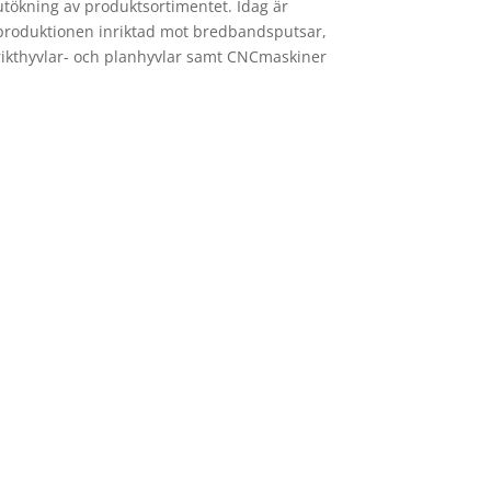
utökning av produktsortimentet. Idag är
produktionen inriktad mot bredbandsputsar,
rikthyvlar- och planhyvlar samt CNCmaskiner