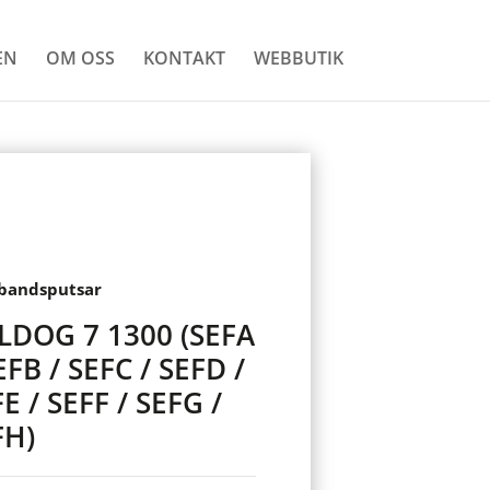
EN
OM OSS
KONTAKT
WEBBUTIK
bandsputsar
LDOG 7 1300 (SEFA
EFB / SEFC / SEFD /
E / SEFF / SEFG /
FH)