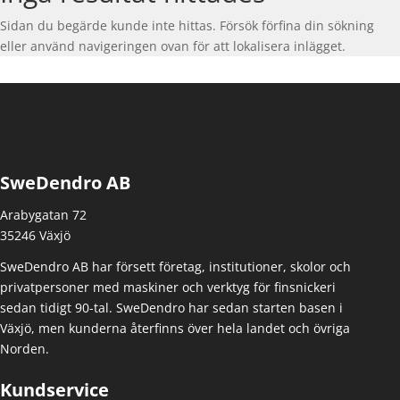
Sidan du begärde kunde inte hittas. Försök förfina din sökning
eller använd navigeringen ovan för att lokalisera inlägget.
SweDendro AB
Arabygatan 72
35246 Växjö
SweDendro AB har försett företag, institutioner, skolor och
privatpersoner med maskiner och verktyg för finsnickeri
sedan tidigt 90-tal.
SweDendro har sedan starten basen i
Växjö, men kunderna återfinns över hela landet och övriga
Norden.
Kundservice